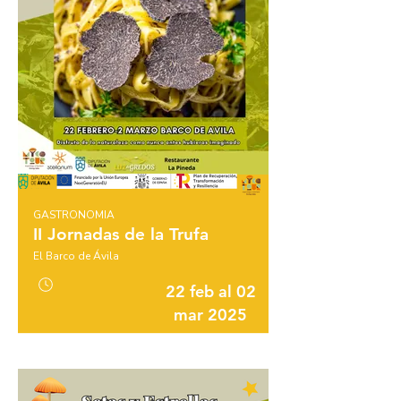
GASTRONOMIA
II Jornadas de la Trufa
El Barco de Ávila
22 feb al 02
mar 2025