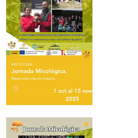
MICOLOGIA
Jornada Micológica.
Navarredonda de Gredos
1 oct al 15 nov
2025