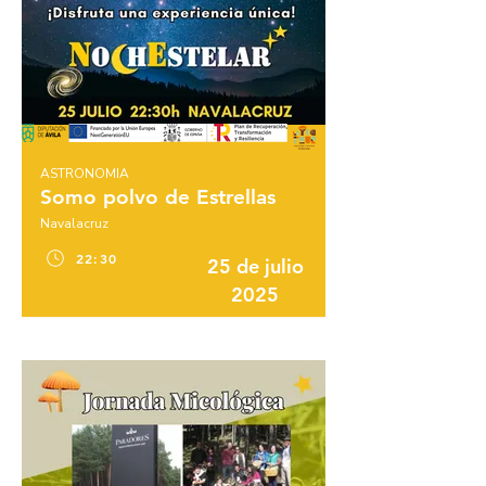
ASTRONOMIA
Somo polvo de Estrellas
Navalacruz
22:30
25 de julio
2025