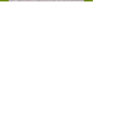
Puertas y Sillares
Decoración de los
vecinos
Desde la ermita empieza esta
peculiar procesión nocturna,
marcada por antorchas,
caballos, pujas para ver quién