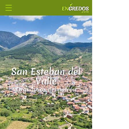
San Esteban del
Valle
Orgullosos del patrón