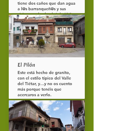
tiene dos caños que dan agua
a l@s barranqueñ@s y sus
visitantes desde el siglo XVI.
Además, como suele ocurrir
en los pueblos es un punto de
quedada para los que viven
aquí.
El Pilón
Este está hecho de granito,
con el estilo típico del Valle
del Tiétar, y…y no os cuento
más porque tenéis que
acercaros a verlo.