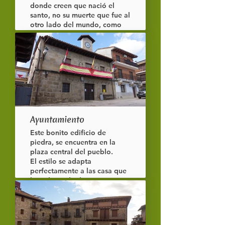
donde creen que nació el
santo, no su muerte que fue al
otro lado del mundo, como
mártir en Japón nada más y
nada menos.
Hecha de granito, su fachada
tiene un poco de griego, de
corintio, de gótico… vamos
un mix de estilos que la hacen
cuanto menos especial.
Ayuntamiento
Este bonito edificio de
piedra, se encuentra en la
plaza central del pueblo.
El estilo se adapta
perfectamente a las casa que
lo rodean, de dos pisos con
un balcón que se usa para
actos populares y un tejado a
cuatro aguas.
Aquí lo veis con sus mejores