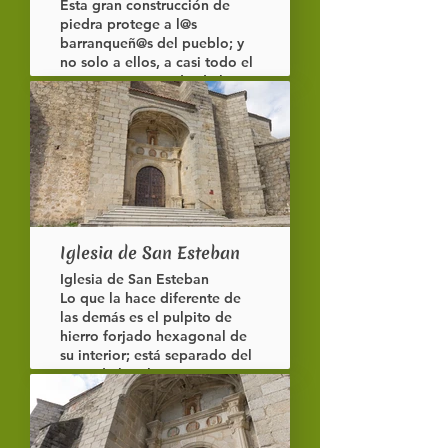
Esta gran construcción de
piedra protege a l@s
barranqueñ@s del pueblo; y
no solo a ellos, a casi todo el
Barranco, ya que desde lo
alto del cerro con nombre del
santo podreís disfrutar de casi
todo el Valle.
Iglesia de San Esteban
Iglesia de San Esteban
Lo que la hace diferente de
las demás es el pulpito de
hierro forjado hexagonal de
su interior; está separado del
resto de la iglesia por una
reja del mismo material.
Dato curioso: en su pila fue
bautizado San Pedro Bautista,